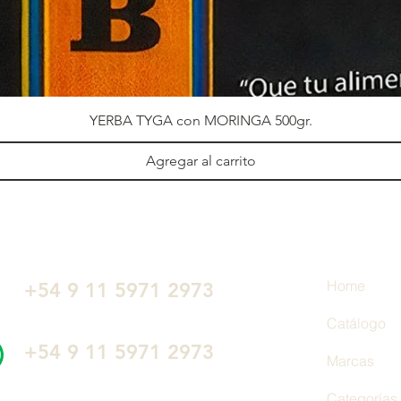
YERBA TYGA con MORINGA 500gr.
Agregar al carrito
Home
+54 9 11 5971 2973
Catálogo
‭+54 9 11 5971 2973‬
Marcas
Categorías