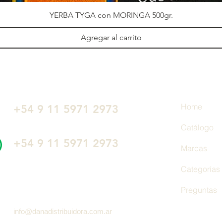
YERBA TYGA con MORINGA 500gr.
Agregar al carrito
Home
+54 9 11 5971 2973
Catálogo
‭+54 9 11 5971 2973‬
Marcas
Categorías
Preguntas
info@danadistribuidora.com.ar