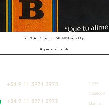
YERBA TYGA con MORINGA 500gr.
Agregar al carrito
Home
+54 9 11 5971 2973
Catálogo
‭+54 9 11 5971 2973‬
Marcas