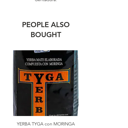
PEOPLE ALSO
BOUGHT
YERBA TYGA con MORINGA
YERBA TYGA con MO