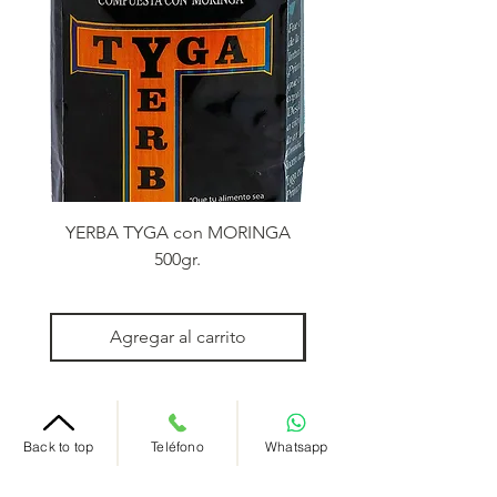
YERBA TYGA con MORINGA
YERBA TYGA con MO
500gr.
Agregar al carrito
MAYORISTAS
Back to top
Teléfono
Whatsapp
DE
MAYORISTAS