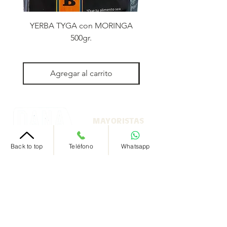
YERBA TYGA con MORINGA
YERBA TYGA con MO
500gr.
Agregar al carrito
MAYORISTAS
DE
MAYORISTAS
Back to top
Teléfono
Whatsapp
Nosotros
+54 9 11 5971 2973