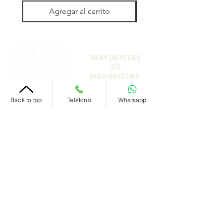
Agregar al carrito
MAYORISTAS
DE
MAYORISTAS
Back to top
Teléfono
Whatsapp
Nosotros
+54 9 11 5971 2973
‭+54 9 11 5971 2973‬
info@danadistribuidora.com.ar