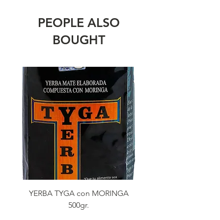
PEOPLE ALSO
BOUGHT
YERBA TYGA con MORINGA
YERBA TYGA con MO
500gr.