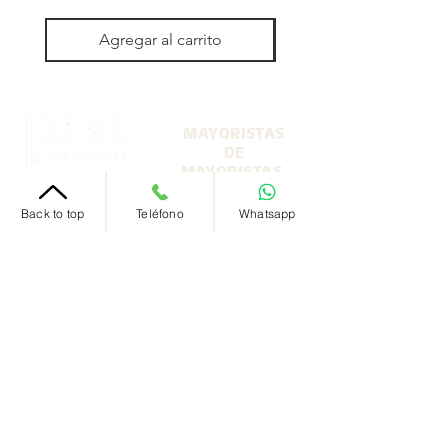
Agregar al carrito
MAYORISTAS
DE
MAYORISTAS
Back to top
Teléfono
Whatsapp
Nosotros
+54 9 11 5971 2973
‭+54 9 11 5971 2973‬
info@danadistribuidora.com.ar