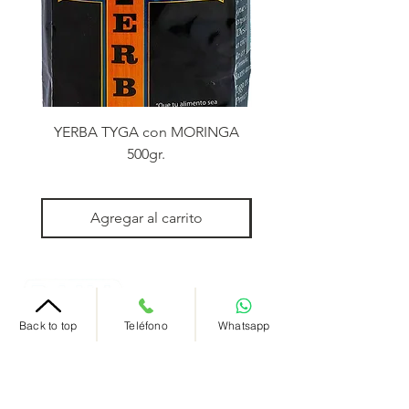
YERBA TYGA con MORINGA
YERBA TYGA con MO
500gr.
Agregar al carrito
MAYORISTAS
DE
Back to top
Teléfono
Whatsapp
MAYORISTAS